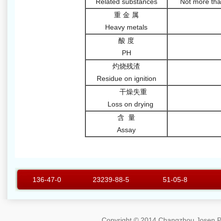
Related substances
Not more tha
重 金 属
Heavy metals
酸 度
PH
灼烧残渣
Residue on ignition
干燥失重
Loss on drying
含 量
Assay
136-47-0
23239-88-5
51-05-8
Copyright © 2014 Changzhou Josen Ph